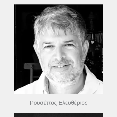
Ρουσέττος Ελευθέριος