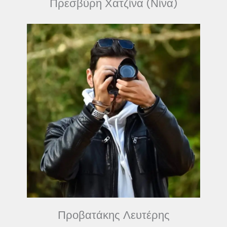
Πρεσβύρη Χατζίνα (Νίνα)
Προβατάκης Λευτέρης