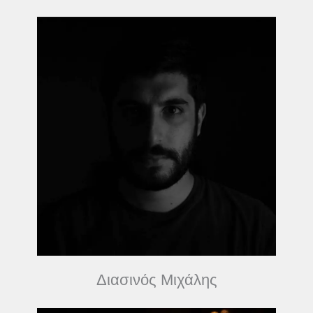
Διασινός Μιχάλης