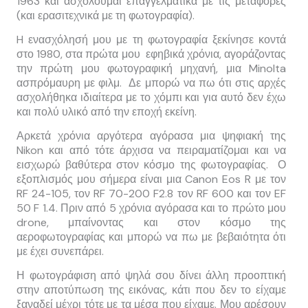
1963 και ασχολούμαι επαγγελματικά με τις μεταφορές
(και ερασιτεχνικά με τη φωτογραφία).
H ενασχόλησή μου με τη φωτογραφία ξεκίνησε κοντά
στο 1980, στα πρώτα μου εφηβικά χρόνια, αγοράζοντας
την πρώτη μου φωτογραφική μηχανή, μια Minolta
ασπρόμαυρη με φιλμ. Δε μπορώ να πω ότι στις αρχές
ασχολήθηκα ιδιαίτερα με το χόμπι και για αυτό δεν έχω
και πολύ υλικό από την εποχή εκείνη.
Αρκετά χρόνια αργότερα αγόρασα μια ψηφιακή της
Nikon και από τότε άρχισα να πειραματίζομαι και να
εισχωρώ βαθύτερα στον κόσμο της φωτογραφίας. Ο
εξοπλισμός μου σήμερα είναι μια Canon Eos R με τον
RF 24-105, τον RF 70-200 F2.8 τον RF 600 και τον EF
50 F 1.4. Πριν από 5 χρόνια αγόρασα και το πρώτο μου
drone, μπαίνοντας και στον κόσμο της
αεροφωτογραφίας και μπορώ να πω με βεβαιότητα ότι
με έχει συνεπάρει.
Η φωτογράφιση από ψηλά σου δίνει άλλη προοπτική
στην αποτύπωση της εικόνας, κάτι που δεν το είχαμε
ξαναδεί μέχρι τότε με τα μέσα που είχαμε. Μου αρέσουν