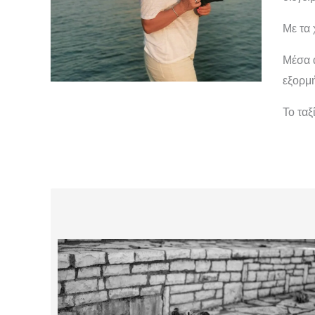
Με τα 
Μέσα 
εξορμή
Το ταξ