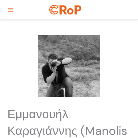
Skip
Main
to
Menu
content
Εμμανουήλ
Καραγιάννης (Manolis