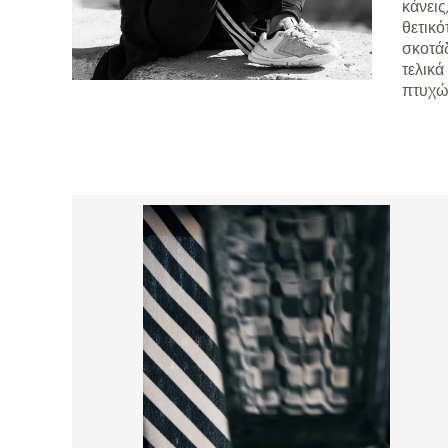
κάνει
θετικό
σκοτά
τελικ
πτυχώ