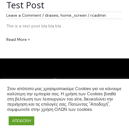
Test Post
Leave a Comment
/
draseis
,
home_screen
/
rcadmin
This is a test post bla bla bla …
Read More »
Στον ιστότοπο μας χρησιμοποιούμε Cookies για να κάνουμε
καλύτερη την εμπειρία σας. Η χρήση των Cookies βοηθά
F
I
στη βελτίωση των λειτουργιών του site, διευκολύνει την
a
n
περιήγηση και τις επιλογές σας. Πατώντας "Αποδοχή",
c
s
συμφωνείτε στην χρήση ΟΛΩΝ των cookies.
e
t
b
a
Copyright © 2026 Creative Rodos Photographers
o
g
ΑΠΟΔΟΧΗ
o
r